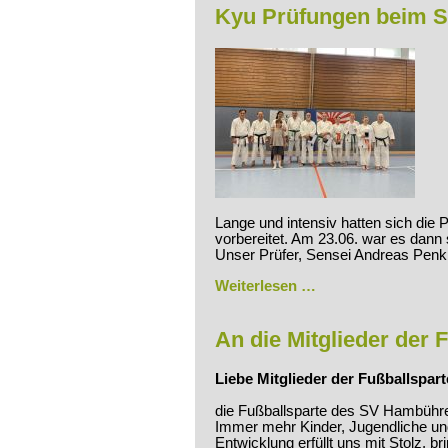
Kyu Prüfungen beim S
Lange und intensiv hatten sich di
vorbereitet. Am 23.06. war es dann 
Unser Prüfer, Sensei Andreas Penk 
Kyu
Weiterlesen …
Prüfungen
beim
Shotokan-
An die Mitglieder der 
Karate
Do
Liebe Mitglieder der Fußballspart
des
SVH
die Fußballsparte des SV Hambühren
Immer mehr Kinder, Jugendliche und
Entwicklung erfüllt uns mit Stolz, b