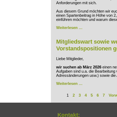
Anforderungen mit sich.
Aus diesem Grund möchten wir euch
einen Spartenbeitrag in Höhe von 2,
einführen möchten und warum dieser
An
Weiterlesen …
die
Mitglieder
der
Mitgliedswart sowie we
Fußballsparte
Vorstandspositionen 
Liebe Mitglieder,
wir suchen
ab März 2026
einen n
Aufgaben sind u.a. die Bearbeitung 
Adressänderungen usw.) sowie die 
Mitgliedswart
Weiterlesen …
sowie
weitere
1
2
3
4
5
6
7
Vorw
Freiwillige
zur
Besetzung
der
Vorstandsposition
Kontakt:
gesucht