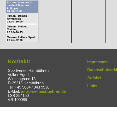
Tanzen - Standard &
Latein & Discofox
Anfänger
18:00–19:00
Turnen - Damen-
Gymnastik
19:00–20:00
Turnen - Indiaca
Training
20:00–20:45
Turnen - Indiaca Spiel
20:45–22:00
Kontakt:
Impressum
Datenschutzerk
Sportverein Hambühren
Volker Egert
Anfahrt
Wiesengrund 13
D-29313 Hambühren
Links
Tel: +49 5084 / 943 9538
E-Mail:
info@sv-hambuehren.de
LSB 254150
VR 100065