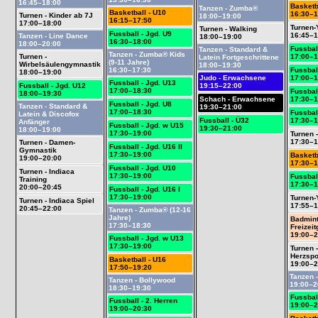
16:45–18:00
Basketb
Tanzen - Zumba®
Basketball - U10
16:30–1
Turnen - Kinder ab 7J
18:00–19:00
16:15–17:50
17:00–18:00
Turnen-
Turnen - Walking
Fussball - Jgd. U9
16:45–1
Tanzen - Line Dance
18:00–19:00
16:30–18:00
18:00–20:00
Fussbal
Tanzen - Standard &
Tanzen - Zumba® Kids
Turnen -
17:00–1
Latein Fortgeschrittene
(9-11 Jahre)
Wirbelsäulengymnastik
18:00–19:30
16:30–17:30
Fussbal
18:00–19:00
Judo - Erwachsene
17:00–1
Fussball - Jgd. U13
Fussball - Jgd. U12
19:15–22:00
17:00–18:30
Fussbal
18:00–19:30
Schach - Erwachsene
17:30–1
Fussball - Jgd. U8
Tanzen - Standard &
19:30–21:00
17:00–18:30
Fussball
Latein & Discofox
Fussball - Ü32
17:30–1
Anfänger
Fussball - Jgd. w U15
19:30–21:00
18:00–19:00
17:30–19:00
Turnen -
17:30–1
Turnen - Damen-
Fussball - Jgd. U16 II
Gymnastik
17:30–19:00
Basketb
19:00–20:00
17:30–1
Fussball - Jgd. U10
Turnen - Indiaca
17:30–19:00
Fussbal
Training
17:30–1
20:00–20:45
Fussball - Jgd. U16 I
17:30–19:00
Turnen-
Turnen - Indiaca Spiel
17:55–1
20:45–22:00
Tanzen - Zumba® (12-16
Jahre)
Badmint
17:30–18:30
Freizei
19:00–2
Fussball - Jgd. w U13
17:30–19:00
Turnen 
Herzspo
Basketball - U16
19:00–2
17:50–19:20
Tanzen 
Tanzen - Bollywood
19:00–2
18:30–19:30
Fussbal
Fussball - 2. Herren
19:00–2
19:00–20:30