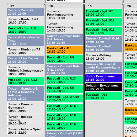
17
18
19
20
Tanzen - Zumba®
Turnen -
Fussball - Jgd. U7
Turnen -
10:00–11:00
Funktionstraining
16:00–17:00
Funktio
10:00–11:00
10:00–1
Turnen - Kinder 4-7J
Fussball - Jgd. U11
16:00–17:00
Turnen -
16:30–18:00
Turnen -
Funktionstraining
Funktio
Fussball - Jgd. U11
Fussball - Jgd. U12
14:00–15:00
14:00–1
16:30–18:00
17:00–18:30
Tanzen - Zumba® Kids
Turnen -
Tanzen-Orientalischer
Tanzen - Zumba® Gold
(6-8 Jahre)
15:30–1
Tanz
17:00–18:00
15:30–16:30
16:45–18:00
Basketb
Tanzen - Zumba®
Basketball - U10
16:30–1
Turnen - Kinder ab 7J
18:00–19:00
16:15–17:50
17:00–18:00
Turnen-
Turnen - Walking
Fussball - Jgd. U9
16:45–1
Tanzen - Line Dance
18:00–19:00
16:30–18:00
18:00–20:00
Fussbal
Tanzen - Standard &
Tanzen - Zumba® Kids
Turnen -
17:00–1
Latein Fortgeschrittene
(9-11 Jahre)
Wirbelsäulengymnastik
18:00–19:30
16:30–17:30
Fussbal
18:00–19:00
Judo - Erwachsene
17:00–1
Fussball - Jgd. U13
Fussball - Jgd. U12
19:15–22:00
17:00–18:30
Fussbal
18:00–19:30
Schach - Erwachsene
17:30–1
Fussball - Jgd. U8
Tanzen - Standard &
19:30–21:00
17:00–18:30
Fussball
Latein & Discofox
Fussball - Ü32
17:30–1
Anfänger
Fussball - Jgd. w U15
19:30–21:00
18:00–19:00
17:30–19:00
Turnen -
17:30–1
Turnen - Damen-
Fussball - Jgd. U16 II
Gymnastik
17:30–19:00
Basketb
19:00–20:00
17:30–1
Fussball - Jgd. U10
Turnen - Indiaca
17:30–19:00
Fussbal
Training
17:30–1
20:00–20:45
Fussball - Jgd. U16 I
17:30–19:00
Turnen-
Turnen - Indiaca Spiel
17:55–1
20:45–22:00
Tanzen - Zumba® (12-16
Jahre)