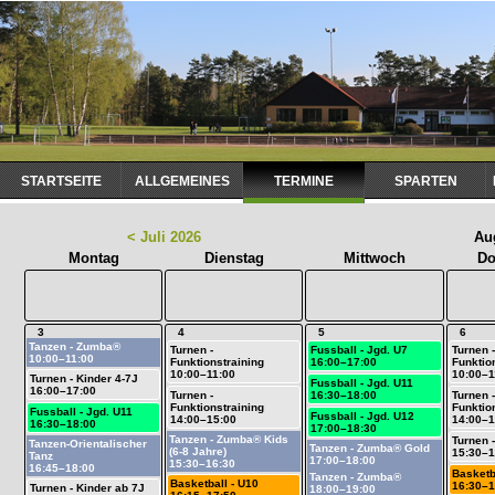
Navigation
STARTSEITE
ALLGEMEINES
TERMINE
SPARTEN
überspringen
< Juli 2026
Au
Montag
Dienstag
Mittwoch
Do
3
4
5
6
Tanzen - Zumba®
Turnen -
Fussball - Jgd. U7
Turnen -
10:00–11:00
Funktionstraining
16:00–17:00
Funktio
10:00–11:00
10:00–1
Turnen - Kinder 4-7J
Fussball - Jgd. U11
16:00–17:00
Turnen -
16:30–18:00
Turnen -
Funktionstraining
Funktio
Fussball - Jgd. U11
Fussball - Jgd. U12
14:00–15:00
14:00–1
16:30–18:00
17:00–18:30
Tanzen - Zumba® Kids
Turnen -
Tanzen-Orientalischer
Tanzen - Zumba® Gold
(6-8 Jahre)
15:30–1
Tanz
17:00–18:00
15:30–16:30
16:45–18:00
Basketb
Tanzen - Zumba®
Basketball - U10
16:30–1
Turnen - Kinder ab 7J
18:00–19:00