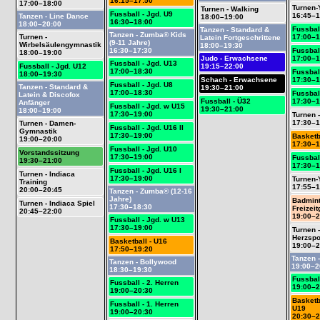
16:15–17:50
17:00–18:00
Turnen-
Turnen - Walking
Fussball - Jgd. U9
16:45–1
Tanzen - Line Dance
18:00–19:00
16:30–18:00
18:00–20:00
Fussbal
Tanzen - Standard &
Tanzen - Zumba® Kids
Turnen -
17:00–1
Latein Fortgeschrittene
(9-11 Jahre)
Wirbelsäulengymnastik
18:00–19:30
16:30–17:30
Fussbal
18:00–19:00
Judo - Erwachsene
17:00–1
Fussball - Jgd. U13
Fussball - Jgd. U12
19:15–22:00
17:00–18:30
Fussbal
18:00–19:30
Schach - Erwachsene
17:30–1
Fussball - Jgd. U8
Tanzen - Standard &
19:30–21:00
17:00–18:30
Fussball
Latein & Discofox
Fussball - Ü32
17:30–1
Anfänger
Fussball - Jgd. w U15
19:30–21:00
18:00–19:00
17:30–19:00
Turnen -
17:30–1
Turnen - Damen-
Fussball - Jgd. U16 II
Gymnastik
17:30–19:00
Basketb
19:00–20:00
17:30–1
Fussball - Jgd. U10
Vorstandssitzung
17:30–19:00
Fussbal
19:30–21:00
17:30–1
Fussball - Jgd. U16 I
Turnen - Indiaca
17:30–19:00
Turnen-
Training
17:55–1
20:00–20:45
Tanzen - Zumba® (12-16
Jahre)
Badmint
Turnen - Indiaca Spiel
17:30–18:30
Freizei
20:45–22:00
19:00–2
Fussball - Jgd. w U13
17:30–19:00
Turnen 
Herzspo
Basketball - U16
19:00–2
17:50–19:20
Tanzen 
Tanzen - Bollywood
19:00–2
18:30–19:30
Fussbal
Fussball - 2. Herren
19:00–2
19:00–20:30
Basketb
Fussball - 1. Herren
U19
19:00–20:30
20:30–2