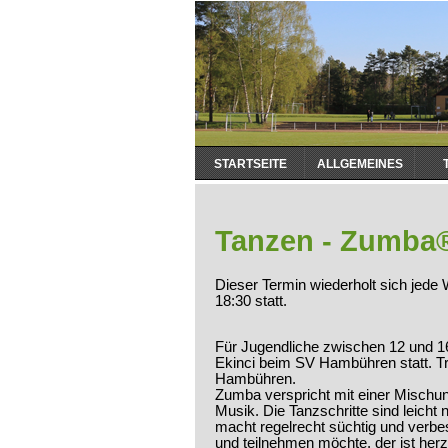
Navigation
STARTSEITE
ALLGEMEINES
überspringen
Tanzen - Zumba®
Dieser Termin wiederholt sich jed
18:30
statt.
Für Jugendliche zwischen 12 und 1
Ekinci beim SV Hambühren statt. Tre
Hambühren.
Zumba verspricht mit einer Mischun
Musik. Die Tanzschritte sind leic
macht regelrecht süchtig und verbes
und teilnehmen möchte, der ist herz