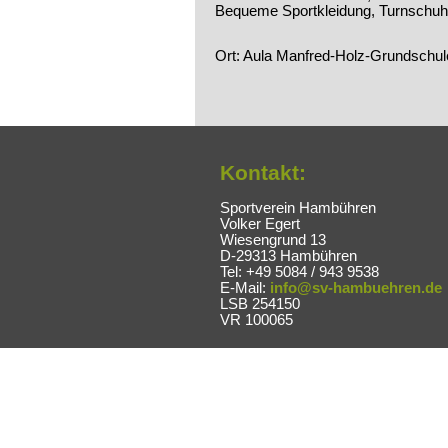
Bequeme Sportkleidung, Turnschuhe
Ort: Aula Manfred-Holz-Grundschul
Kontakt:
Sportverein Hambühren
Volker Egert
Wiesengrund 13
D-29313 Hambühren
Tel: +49 5084 / 943 9538
E-Mail:
info@sv-hambuehren.de
LSB 254150
VR 100065