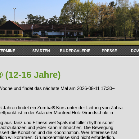
TERMINE
SPARTEN
BILDERGALERIE
PRESSE
DO
 (12-16 Jahre)
e Woche und findet das nächste Mal am
2026-08-11 17:30–
6 Jahren findet ein Zumba
®
Kurs unter der Leitung von Zahra
ffpunkt ist in der Aula der Manfred Holz Grundschule in
g aus Tanz und Fitness viel Spaß mit toller rhythmischer
ht nachzutanzen und jeder kann mitmachen. Die Bewegung
sert die Kondition und die Koordination. Wer Interesse hat
lich willkommen. Grundkenntnisse sind nicht erforderlich.