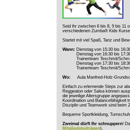
Seid ihr zwischen 6 bis 8, 9 bis 11 o
verschiedenen Zumba® Kids Kurs
Startet mit viel Spaß, Tanz und Be
Wann:
Dienstag von 15:30 bis 16:30
Dienstag von 16:30 bis 17:30 Uh
Trainerteam Teschmit/Schmi
Dienstag von 17:30 bis 18:30 Uh
Trainerteam Teschmit/Schmi
Wo:
Aula Manfred-Holz-Grunds
Einfach zu erlernende Steps zur a
Reggeaton oder Salsa können auspro
die jeweilige Altersgruppe angepasst
Koordination und Balancefähigkeit tr
Disziplin und Teamwork sind beim 
Bequeme Sportkleidung, Turnschuhe
Zweimal dürft Ihr schnuppern
! D
Mitgliedsbeiträgen
).