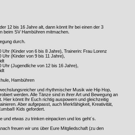
der 12 bis 16 Jahre alt, dann könnt Ihr bei einen der 3
en beim SV Hambühren mitmachen.
wegung durch.
 Uhr (Kinder von 6 bis 8 Jahre), Trainerin: Frau Lorenz
r (Kinder von 9 bis 11 Jahre),
dt
r (Jugendliche von 12 bis 16 Jahre),
dt
chule, Hambühren
bwechslungsreicher und rhythmischer Musik wie Hip Hop,
biert werden. Alle Tänze sind in ihrer Art und Bewegung an
. Hier könnt Ihr Euch richtig auspowern und gleichzeitig
ainieren. Aber aufgepasst, auch Merkfähigkeit, Kreativität,
Zumba® Kids gefordert.
 und etwas zu trinken einpacken und los geht´s.
anach freuen wir uns über Eure Mitgliedschaft (zu den