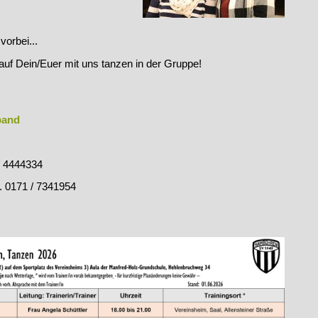
vorbei...
a
uf Dein/Euer mit uns tanzen in der Gruppe!
band
/ 4444334
. 0171 / 7341954