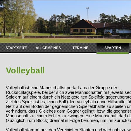
Navigation
STARTSEITE
ALLGEMEINES
TERMINE
SPARTEN
überspringen
Volleyball
Volleyball ist eine Mannschaftssportart aus der Gruppe der
Rückschlagspiele, bei der sich zwei Mannschaften mit jeweils se
Spielern auf einem durch ein Netz geteilten Spielfeld gegenüberst
Ziel des Spiels ist es, einen Ball (den Volleyball) ohne Hilfsmittel 
Netz auf den Boden der gegnerischen Spielfeldhälfte zu spielen u
verhindern, dass Gleiches dem Gegner gelingt, bzw. die gegneris
Mannschaft zu einem Fehler zu zwingen. Eine Mannschaft darf de
(zuzüglich zum Block) dreimal in Folge berühren, um ihn zurückz
Volleyball stammt aus den Vereinigten Staaten und wird nahezu we