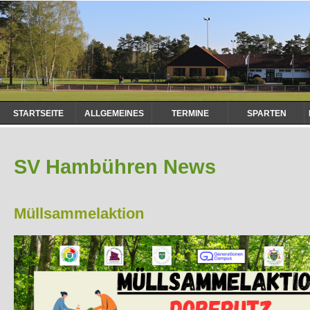
Navigation
STARTSEITE
ALLGEMEINES
TERMINE
SPARTEN
überspringen
SV Hambühren News
Müllsammelaktion