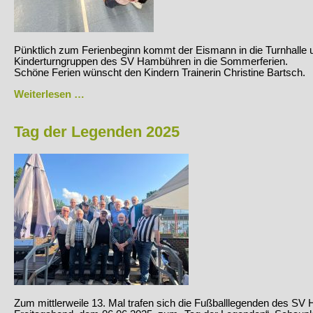
Pünktlich zum Ferienbeginn kommt der Eismann in die Turnhalle 
Kinderturngruppen des SV Hambühren in die Sommerferien.
Schöne Ferien wünscht den Kindern Trainerin Christine Bartsch.
Erfrischende
Weiterlesen …
Überraschung
zum
Ferienstart
Tag der Legenden 2025
Zum mittlerweile 13. Mal trafen sich die Fußballlegenden des 