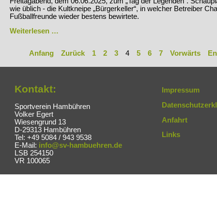
Freitagabend, dem 06.06.2025, zum „Tag der Legenden“. Schaupla
wie üblich - die Kultkneipe „Bürgerkeller“, in welcher Betreiber Ch
Fußballfreunde wieder bestens bewirtete.
Tag
Weiterlesen …
der
Legenden
Anfang
Zurück
1
2
3
4
5
6
7
Vorwärts
En
2025
Kontakt:
Impressum
Datenschutzerk
Sportverein Hambühren
Volker Egert
Anfahrt
Wiesengrund 13
D-29313 Hambühren
Links
Tel: +49 5084 / 943 9538
E-Mail:
info@sv-hambuehren.de
LSB 254150
VR 100065