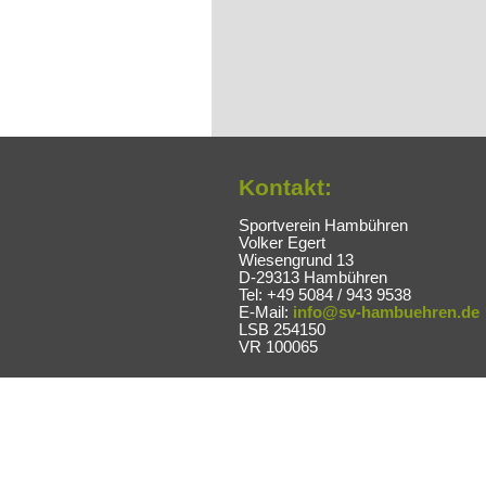
Kontakt:
Sportverein Hambühren
Volker Egert
Wiesengrund 13
D-29313 Hambühren
Tel: +49 5084 / 943 9538
E-Mail:
info@sv-hambuehren.de
LSB 254150
VR 100065