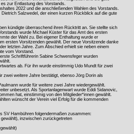
es zur Entlastung des Vorstands.
shaltes 2022 und die anschließenden Wahlen des Vorstands.
ietrich Salzwedel, der einen kurzen Rückblick auf die gute
ben kündigte überraschend ihren Rücktritt an. Sie stellte sich
 Vorstands wurde Michael Küster für das Amt des ersten
mmte der Wahl zu. Bei eigener Enthaltung wurde er
m ersten Vorsitzenden gewählt. Der neue Vorsitzende danke
der letzten Jahre. Zum Abschied erhielt sie neben einem
nte vom Vorstand.
 erste Schriftführerin Sabine Schwensfeger wurden
wählt.
rtwartes ab. Für ihn wurde einstimmig Udo Mundt für zwei
ür zwei weitere Jahre bestätigt, ebenso Jörg Dorin als
Paulmann wurde für weitere zwei Jahre wiedergewählt.
iter unbesetzt. Als Sportanlagenwart wurde Eddi Sidanovic,
ommen hat, einstimmig von den Mitglieder*innen gewählt.
ten wünscht der Verein viel Erfolg für die kommenden
d des SV Hambühren folgendermaßen zusammen:
u gewählt), inzwischen zurückgetreten
rgewählt)