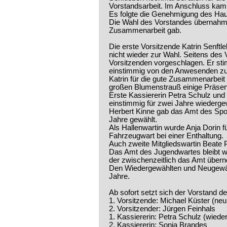
Vorstandsarbeit. Im Anschluss kam 
Es folgte die Genehmigung des Hau
Die Wahl des Vorstandes übernahm D
Zusammenarbeit gab.
Die erste Vorsitzende Katrin Senftle
nicht wieder zur Wahl. Seitens des
Vorsitzenden vorgeschlagen. Er sti
einstimmig von den Anwesenden zu
Katrin für die gute Zusammenarbeit 
großen Blumenstrauß einige Präse
Erste Kassiererin Petra Schulz und
einstimmig für zwei Jahre wiederge
Herbert Kinne gab das Amt des Spo
Jahre gewählt.
Als Hallenwartin wurde Anja Dorin f
Fahrzeugwart bei einer Enthaltung.
Auch zweite Mitgliedswartin Beate 
Das Amt des Jugendwartes bleibt we
der zwischenzeitlich das Amt übern
Den Wiedergewählten und Neugewähl
Jahre.
Ab sofort setzt sich der Vorstan
1. Vorsitzende: Michael Küster (ne
2. Vorsitzender: Jürgen Feinhals
1. Kassiererin: Petra Schulz (wiede
2. Kassiererin: Sonja Brandes