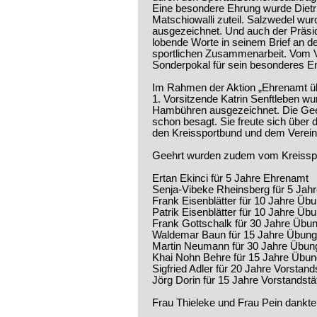
Eine besondere Ehrung wurde Dietr
Matschiowalli zuteil. Salzwedel wu
ausgezeichnet. Und auch der Präs
lobende Worte in seinem Brief an de
sportlichen Zusammenarbeit. Vom Ve
Sonderpokal für sein besonderes 
Im Rahmen der Aktion „Ehrenamt übe
1. Vorsitzende Katrin Senftleben w
Hambühren ausgezeichnet. Die Geehr
schon besagt. Sie freute sich über 
den Kreissportbund und dem Verein 
Geehrt wurden zudem vom Kreisspo
Ertan Ekinci für 5 Jahre Ehrenamt
Senja-Vibeke Rheinsberg für 5 Jah
Frank Eisenblätter für 10 Jahre Übu
Patrik Eisenblätter für 10 Jahre Üb
Frank Gottschalk für 30 Jahre Übun
Waldemar Baun für 15 Jahre Übungs
Martin Neumann für 30 Jahre Übung
Khai Nohn Behre für 15 Jahre Übung
Sigfried Adler für 20 Jahre Vorstands
Jörg Dorin für 15 Jahre Vorstandstät
Frau Thieleke und Frau Pein dankt