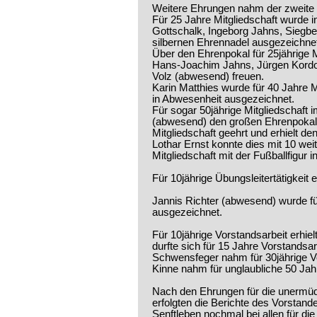
Weitere Ehrungen nahm der zweite 
Für 25 Jahre Mitgliedschaft wurde
Gottschalk, Ingeborg Jahns, Siegb
silbernen Ehrennadel ausgezeichne
Über den Ehrenpokal für 25jährige M
Hans-Joachim Jahns, Jürgen Kordo
Volz (abwesend) freuen.
Karin Matthies wurde für 40 Jahre 
in Abwesenheit ausgezeichnet.
Für sogar 50jährige Mitgliedschaft
(abwesend) den großen Ehrenpokal
Mitgliedschaft geehrt und erhielt d
Lothar Ernst konnte dies mit 10 wei
Mitgliedschaft mit der Fußballfigur i
Für 10jährige Übungsleitertätigkeit 
Jannis Richter (abwesend) wurde fü
ausgezeichnet.
Für 10jährige Vorstandsarbeit erhi
durfte sich für 15 Jahre Vorstands
Schwensfeger nahm für 30jährige V
Kinne nahm für unglaubliche 50 Ja
Nach den Ehrungen für die unermüdli
erfolgten die Berichte des Vorstan
Senftleben nochmal bei allen für d