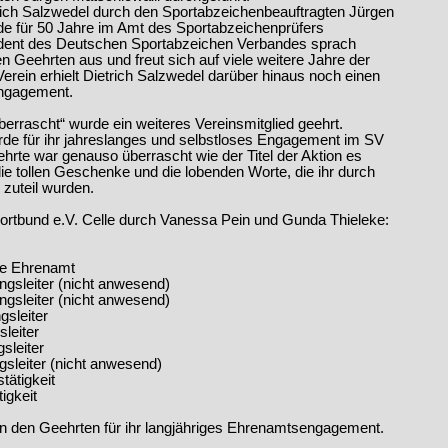
ich Salzwedel durch den Sportabzeichenbeauftragten Jürgen
rde für 50 Jahre im Amt des Sportabzeichenprüfers
ident des Deutschen Sportabzeichen Verbandes sprach
n Geehrten aus und freut sich auf viele weitere Jahre der
rein erhielt Dietrich Salzwedel darüber hinaus noch einen
Engagement.
rrascht“ wurde ein weiteres Vereinsmitglied geehrt.
urde für ihr jahreslanges und selbstloses Engagement im SV
te war genauso überrascht wie der Titel der Aktion es
die tollen Geschenke und die lobenden Worte, die ihr durch
zuteil wurden.
rtbund e.V. Celle durch Vanessa Pein und Gunda Thieleke:
re Ehrenamt
ngsleiter (nicht anwesend)
ungsleiter (nicht anwesend)
gsleiter
leiter
sleiter
sleiter (nicht anwesend)
tätigkeit
igkeit
en den Geehrten für ihr langjähriges Ehrenamtsengagement.