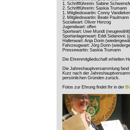
1. Schriftführerin: Sabine Schwensf
2. Schriftführerin: Saskia Trumann
1. Mitgliedswartin: Conny Vandieke
2. Mitgliedswartin: Beate Paulmann
Sozialwart: Oliver Herzog
Jugendwart: offen
Sportwart: Uwe Mundt (neugewählt
Sportanlagenwart: Eddi Sidanovic (
Hallenwart: Anja Dorin (wiedergewäh
Fahrzeugwart: Jörg Dorin (wiederge
Pressewartin: Saskia Trumann
Die Ehrenmitgliedschaft erhielten H
Die Jahreshauptversammlung fand b
Kurz nach der Jahreshauptversamml
persönlichen Gründen zurück.
Fotos zur Ehrung findet Ihr in der
Bi