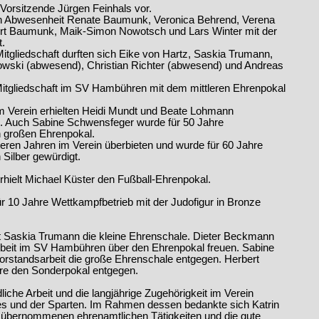
Vorsitzende Jürgen Feinhals vor.
 in Abwesenheit Renate Baumunk, Veronica Behrend, Verena
ert Baumunk, Maik-Simon Nowotsch und Lars Winter mit der
t.
itgliedschaft durften sich Eike von Hartz, Saskia Trumann,
wski (abwesend), Christian Richter (abwesend) und Andreas
Mitgliedschaft im SV Hambühren mit dem mittleren Ehrenpokal
 im Verein erhielten Heidi Mundt und Beate Lohmann
. Auch Sabine Schwensfeger wurde für 50 Jahre
en großen Ehrenpokal.
teren Jahren im Verein überbieten und wurde für 60 Jahre
n Silber gewürdigt.
erhielt Michael Küster den Fußball-Ehrenpokal.
r 10 Jahre Wettkampfbetrieb mit der Judofigur in Bronze
elt Saskia Trumann die kleine Ehrenschale. Dieter Beckmann
arbeit im SV Hambühren über den Ehrenpokal freuen. Sabine
orstandsarbeit die große Ehrenschale entgegen. Herbert
hre den Sonderpokal entgegen.
che Arbeit und die langjährige Zugehörigkeit im Verein
des und der Sparten. Im Rahmen dessen bedankte sich Katrin
ie übernommenen ehrenamtlichen Tätigkeiten und die gute