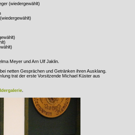
eger (wiedergewählt)
n
 (wiedergewählt)
)
gewählt)
lt)
wählt)
elma Meyer und Arn Ulf Jaklin.
ei netten Gesprächen und Getränken ihren Ausklang.
ung trat der erste Vorsitzende Michael Küster aus
ldergalerie
.