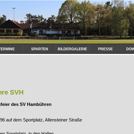
TERMINE
SPARTEN
BILDERGALERIE
PRESSE
DO
ahre SVH
msfeier des SV Hambühren
96 auf dem Sportplatz, Allensteiner Straße
em Sportplatz, in den Hallen.