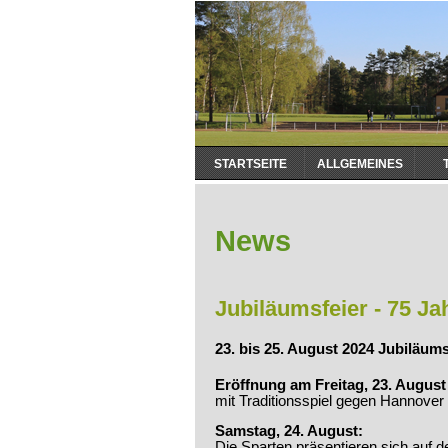
Navigation
STARTSEITE
ALLGEMEINES
überspringen
News
Jubiläumsfeier - 75 J
23. bis 25. August 2024 Jubiläu
Eröffnung am Freitag, 23. August
mit Traditionsspiel gegen Hannover 
Samstag, 24. August:
Die Sparten präsentieren sich auf d