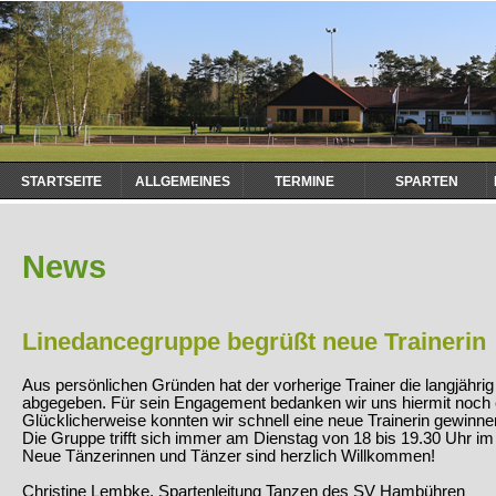
Navigation
STARTSEITE
ALLGEMEINES
TERMINE
SPARTEN
überspringen
News
Linedancegruppe begrüßt neue Trainerin
Aus persönlichen Gründen hat der vorherige Trainer die langjähri
abgegeben. Für sein Engagement bedanken wir uns hiermit noch e
Glücklicherweise konnten wir schnell eine neue Trainerin gewinne
Die Gruppe trifft sich immer am Dienstag von 18 bis 19.30 Uhr i
Neue Tänzerinnen und Tänzer sind herzlich Willkommen!
Christine Lembke, Spartenleitung Tanzen des SV Hambühren