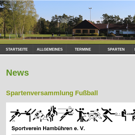
Navigation
STARTSEITE
ALLGEMEINES
TERMINE
SPARTEN
überspringen
News
Spartenversammlung Fußball