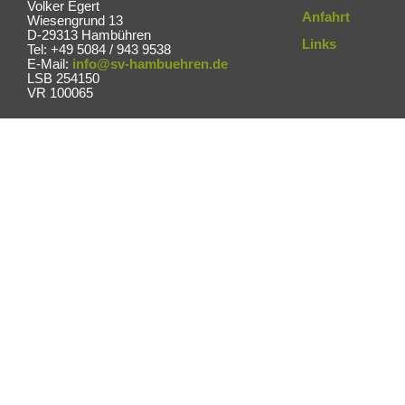
Volker Egert
Anfahrt
Wiesengrund 13
D-29313 Hambühren
Links
Tel: +49 5084 / 943 9538
E-Mail:
info@sv-hambuehren.de
LSB 254150
VR 100065