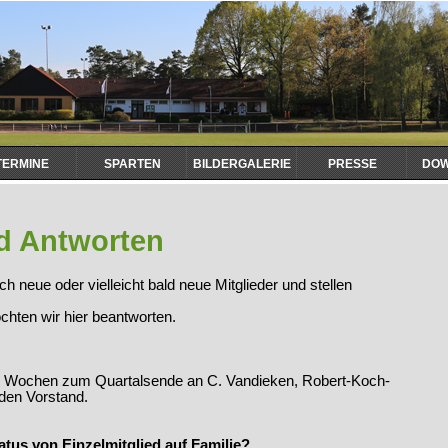
TERMINE
SPARTEN
BILDERGALERIE
PRESSE
DO
Nav
übe
d Antworten
neue oder vielleicht bald neue Mitglieder und stellen
öchten wir hier beantworten.
von 6 Wochen zum Quartalsende an C. Vandieken, Robert-Koch-
den Vorstand.
atus von Einzelmitglied auf Familie?