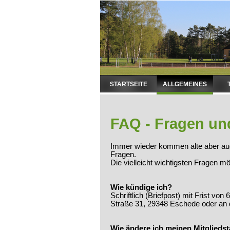
Navigation
STARTSEITE
ALLGEMEINES
überspringen
FAQ - Fragen un
Immer wieder kommen alte aber auch 
Fragen.
Die vielleicht wichtigsten Fragen m
Wie kündige ich?
Schriftlich (Briefpost) mit Frist 
Straße 31, 29348 Eschede oder an 
Wie ändere ich meinen Mitgliedst