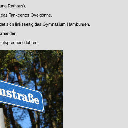
tung Rathaus).
h das Tankcenter Ovelgönne.
det sich linksseitig das Gymnasium Hambühren.
orhanden.
e entsprechend fahren.