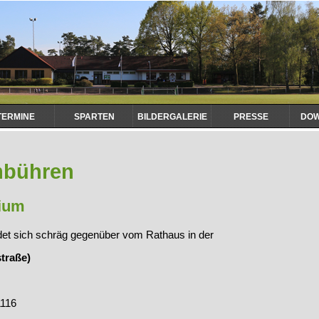
TERMINE
SPARTEN
BILDERGALERIE
PRESSE
DO
Nav
übe
bühren
sium
t sich schräg gegenüber vom Rathaus in der
traße)
1116