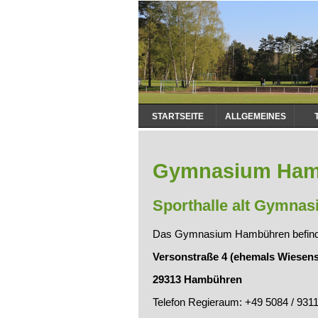
Navigation
STARTSEITE
ALLGEMEINES
überspringen
Gymnasium Ham
Sporthalle alt Gymna
Das Gymnasium Hambühren befinde
Versonstraße 4 (ehemals Wiesens
29313 Hambühren
Telefon Regieraum: +49 5084 / 931