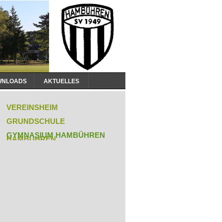
WNLOADS
AKTUELLES
igation
rspringen
VEREINSHEIM
GRUNDSCHULE
GYMNASIUM HAMBÜHREN
HAMBÜHREN