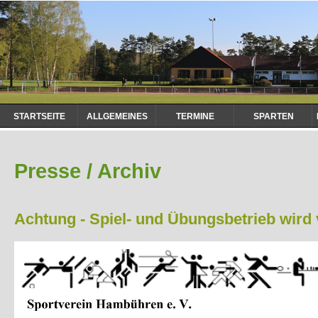
Navigation
STARTSEITE
ALLGEMEINES
TERMINE
SPARTEN
überspringen
Presse / Archiv
Achtung - Spiel- und Übungsbetrieb wird v