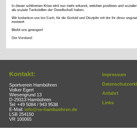
Kontakt:
Impressum
Datenschutzerk
Sportverein Hambühren
Volker Egert
Anfahrt
Wiesengrund 13
D-29313 Hambühren
Links
Tel: +49 5084 / 943 9538
E-Mail:
info@sv-hambuehren.de
LSB 254150
VR 100065