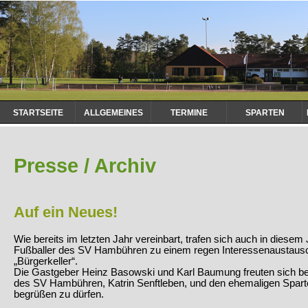
Navigation
STARTSEITE
ALLGEMEINES
TERMINE
SPARTEN
überspringen
Presse / Archiv
Auf ein Neues!
Wie bereits im letzten Jahr vereinbart, trafen sich auch in diese
Fußballer des SV Hambühren zu einem regen Interessenaustausch
„Bürgerkeller“.
Die Gastgeber Heinz Basowski und Karl Baumung freuten sich bes
des SV Hambühren, Katrin Senftleben, und den ehemaligen Sparte
begrüßen zu dürfen.