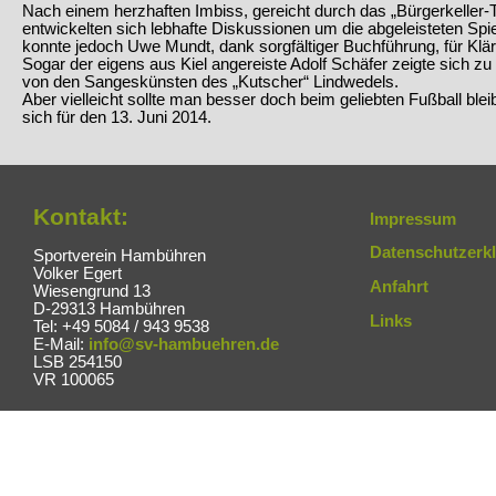
Nach einem herzhaften Imbiss, gereicht durch das „Bürgerkeller
entwickelten sich lebhafte Diskussionen um die abgeleisteten Sp
konnte jedoch Uwe Mundt, dank sorgfältiger Buchführung, für Klä
Sogar der eigens aus Kiel angereiste Adolf Schäfer zeigte sich z
von den Sangeskünsten des „Kutscher“ Lindwedels.
Aber vielleicht sollte man besser doch beim geliebten Fußball bl
sich für den 13. Juni 2014.
Kontakt:
Impressum
Datenschutzerk
Sportverein Hambühren
Volker Egert
Anfahrt
Wiesengrund 13
D-29313 Hambühren
Links
Tel: +49 5084 / 943 9538
E-Mail:
info@sv-hambuehren.de
LSB 254150
VR 100065