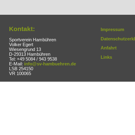
Kontakt:
Impressum
Datenschutzerk
Sportverein Hambühren
Volker Egert
Anfahrt
Wiesengrund 13
D-29313 Hambühren
Links
Tel: +49 5084 / 943 9538
E-Mail:
info@sv-hambuehren.de
LSB 254150
VR 100065