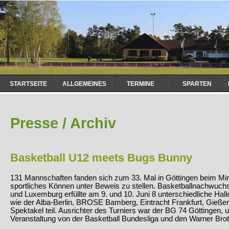
Navigation
STARTSEITE
ALLGEMEINES
TERMINE
SPARTEN
überspringen
Presse / Archiv
Basketball U12 meets Bugs Bunny
131 Mannschaften fanden sich zum 33. Mal in Göttingen beim Mi
sportliches Können unter Beweis zu stellen. Basketballnachwuch
und Luxemburg erfüllte am 9. und 10. Juni 8 unterschiedliche Hal
wie der Alba-Berlin, BROSE Bamberg, Eintracht Frankfurt, Gieße
Spektakel teil. Ausrichter des Turniers war der BG 74 Göttingen, u
Veranstaltung von der Basketball Bundesliga und den Warner Br