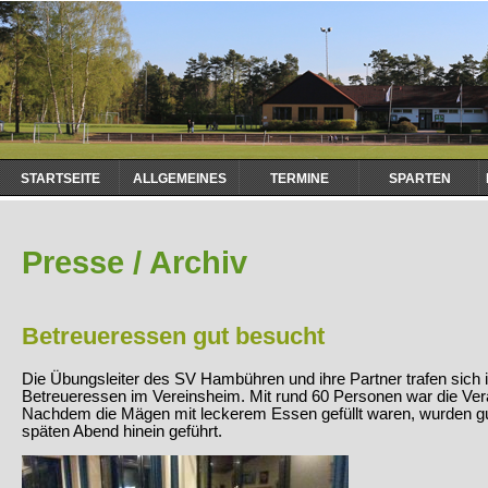
Navigation
STARTSEITE
ALLGEMEINES
TERMINE
SPARTEN
überspringen
Presse / Archiv
Betreueressen gut besucht
Die Übungsleiter des SV Hambühren und ihre Partner trafen sich 
Betreueressen im Vereinsheim. Mit rund 60 Personen war die Vera
Nachdem die Mägen mit leckerem Essen gefüllt waren, wurden gu
späten Abend hinein geführt.