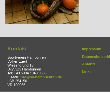
Kontakt:
Impressum
Datenschutzerk
Sportverein Hambühren
Volker Egert
Anfahrt
Wiesengrund 13
D-29313 Hambühren
Links
Tel: +49 5084 / 943 9538
E-Mail:
info@sv-hambuehren.de
LSB 254150
VR 100065