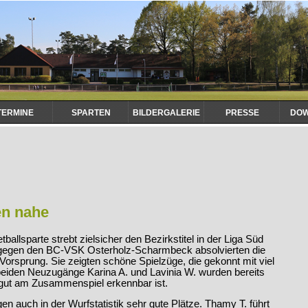
TERMINE
SPARTEN
BILDERGALERIE
PRESSE
DO
en nahe
llsparte strebt zielsicher den Bezirkstitel in der Liga Süd
 gegen den BC-VSK Osterholz-Scharmbeck absolvierten die
rsprung. Sie zeigten schöne Spielzüge, die gekonnt mit viel
eiden Neuzugänge Karina A. und Lavinia W. wurden bereits
s gut am Zusammenspiel erkennbar ist.
en auch in der Wurfstatistik sehr gute Plätze. Thamy T. führt