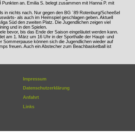
258 Punkten an. Emilia S. belegt zusammen mit Hanna P. mit
ls in nichts nach. Nur gegen den BG ´89 Rotenburg/Scheeßel
swärts- als auch im Heimspiel geschlagen geben. Aktuell
sliga Süd den zweiten Platz. Die Jugendlichen zeigen viel
ining und in den Spielen.
ele bevor, bis das Ende der Saison eingeläutet werden kann.
det am 1. März um 16 Uhr in der Sporthalle der Haupt- und
der Sommerpause können sich die Jugendlichen wieder auf
mps freuen. Auch ein Abstecher zum Beachbasketball ist
Impressum
Datenschutzerklärung
Anfahrt
Links