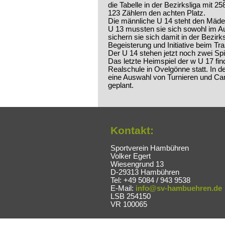
die Tabelle in der Bezirksliga mit 
123 Zählern den achten Platz.
Die männliche U 14 steht den Mäde
U 13 mussten sie sich sowohl im Au
sichern sie sich damit in der Bezirk
Begeisterung und Initiative beim Tra
Der U 14 stehen jetzt noch zwei Spi
Das letzte Heimspiel der w U 17 fin
Realschule in Ovelgönne statt. In 
eine Auswahl von Turnieren und Ca
geplant.
Kontakt:
Sportverein Hambühren
Volker Egert
Wiesengrund 13
D-29313 Hambühren
Tel: +49 5084 / 943 9538
E-Mail:
info@sv-hambuehren.de
LSB 254150
VR 100065