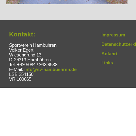
Kontakt:
Impressum
Datenschutzerk
Sportverein Hambühren
Volker Egert
Anfahrt
Wiesengrund 13
D-29313 Hambühren
Links
Tel: +49 5084 / 943 9538
E-Mail:
info@sv-hambuehren.de
LSB 254150
VR 100065