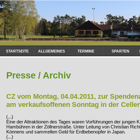
Navigation
STARTSEITE
ALLGEMEINES
TERMINE
SPARTEN
überspringen
Presse / Archiv
CZ vom Montag, 04.04.2011, zur Spendena
am verkaufsoffenen Sonntag in der Celler
(...)
Eine der Attraktionen des Tages waren Vorführungen der jungen 
Hambühren in der Zöllnerstraße. Unter Leitung von Christian Richt
Könnens und sammelten Geld für Erdbebenopfer in Japan.
(...)