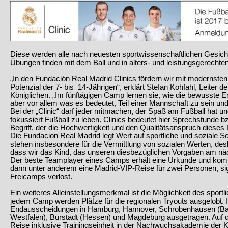
Diese werden alle nach neuesten sportwissenschaftlichen Gesicht
Übungen finden mit dem Ball und in alters- und leistungsgerechte
„In den Fundación Real Madrid Clinics fördern wir mit modernste
Potenzial der 7- bis 14-Jährigen“, erklärt Stefan Kohfahl, Leiter de
Königlichen. „Im fünftägigen Camp lernen sie, wie die bewusste E
aber vor allem was es bedeutet, Teil einer Mannschaft zu sein un
Bei der „Clinic“ darf jeder mitmachen, der Spaß am Fußball hat und
fokussiert Fußball zu leben. Clinics bedeutet hier Sprechstunde bz
Begriff, der die Hochwertigkeit und den Qualitätsanspruch dieses P
Die Fundacion Real Madrid legt Wert auf sportliche und soziale S
stehen insbesondere für die Vermittlung von sozialen Werten, desh
dass wir das Kind, das unseren diesbezüglichen Vorgaben am n
Der beste Teamplayer eines Camps erhält eine Urkunde und komm
dann unter anderem eine Madrid-VIP-Reise für zwei Personen, sig
Freicamps verlost.
Ein weiteres Alleinstellungsmerkmal ist die Möglichkeit des spor
jedem Camp werden Plätze für die regionalen Tryouts ausgelobt. 
Endausscheidungen in Hamburg, Hannover, Schrobenhausen (Baye
Westfalen), Bürstadt (Hessen) und Magdeburg ausgetragen. Auf di
Reise inklusive Trainingseinheit in der Nachwuchsakademie der K