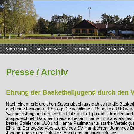
Navigation
STARTSEITE
ALLGEMEINES
TERMINE
SPARTEN
überspringen
Presse / Archiv
Ehrung der Basketballjugend durch den 
Nach einem erfolgreichen Saisonabschluss gab es für die Baske
noch eine besondere Ehrung: Die weibliche U15 und die U10 wurde
Saisonleistung und den ersten Platz in der Liga mit Urkunden und
ausgezeichnet. Darüber hinaus erhielten Thamy Trinkaus als beste
bester Spieler der U10 und Hanna Paulmann für starke Verteidigu
Ehrung. Der zweite Vorsitzende des SV Hambühren, Johannes Bar
Jugendlichen einen Pokal als Anerkennung ihres Erfolges.