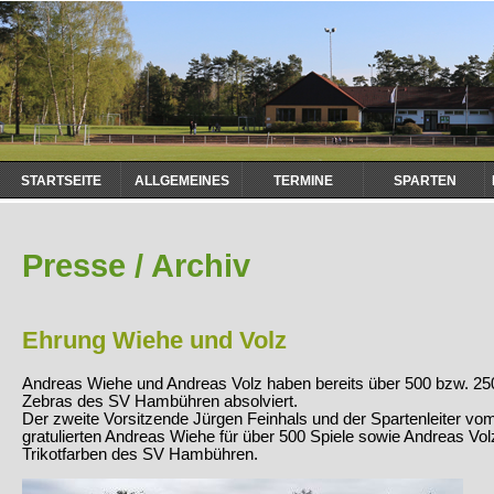
Navigation
STARTSEITE
ALLGEMEINES
TERMINE
SPARTEN
überspringen
Presse / Archiv
Ehrung Wiehe und Volz
Andreas Wiehe und Andreas Volz haben bereits über 500 bzw. 250 
Zebras des SV Hambühren absolviert.
Der zweite Vorsitzende Jürgen Feinhals und der Spartenleiter vom
gratulierten Andreas Wiehe für über 500 Spiele sowie Andreas Volz
Trikotfarben des SV Hambühren.