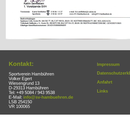
Kontakt:
Impressum
Datenschutzerk
Sportverein Hambühren
Volker Egert
Anfahrt
Wiesengrund 13
D-29313 Hambühren
Links
Tel: +49 5084 / 943 9538
E-Mail:
info@sv-hambuehren.de
LSB 254150
VR 100065