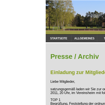
Navigation
STARTSEITE
ALLGEMEINES
überspringen
Presse / Archiv
Einladung zur Mitgli
Liebe Mitglieder,
satzungsgemäß laden wir Sie zur or
2011, 20 Uhr, im Vereinsheim mit f
TOP 1
Begrüßung, Feststellung der ordn