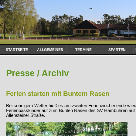
Navigation
STARTSEITE
ALLGEMEINES
TERMINE
SPARTEN
überspringen
Presse / Archiv
Ferien starten mit Buntem Rasen
Bei sonnigem Wetter hieß es am zweiten Ferienwochenende wied
Ferienpasskinder auf zum Bunten Rasen des SV Hambühren auf 
Allensteiner Straße.