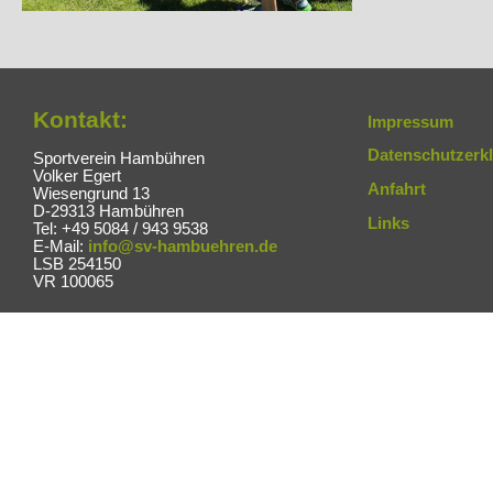
Kontakt:
Impressum
Datenschutzerk
Sportverein Hambühren
Volker Egert
Anfahrt
Wiesengrund 13
D-29313 Hambühren
Links
Tel: +49 5084 / 943 9538
E-Mail:
info@sv-hambuehren.de
LSB 254150
VR 100065