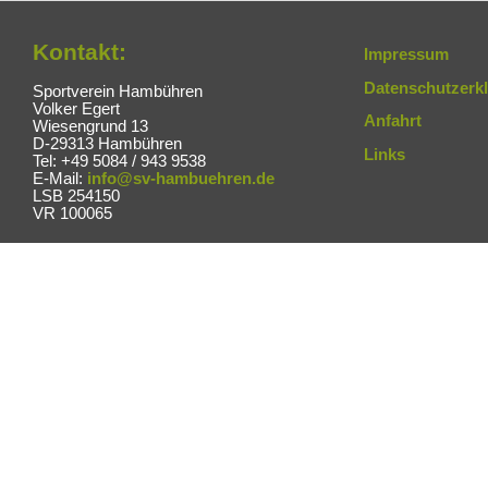
Kontakt:
Impressum
Datenschutzerk
Sportverein Hambühren
Volker Egert
Anfahrt
Wiesengrund 13
D-29313 Hambühren
Links
Tel: +49 5084 / 943 9538
E-Mail:
info@sv-hambuehren.de
LSB 254150
VR 100065