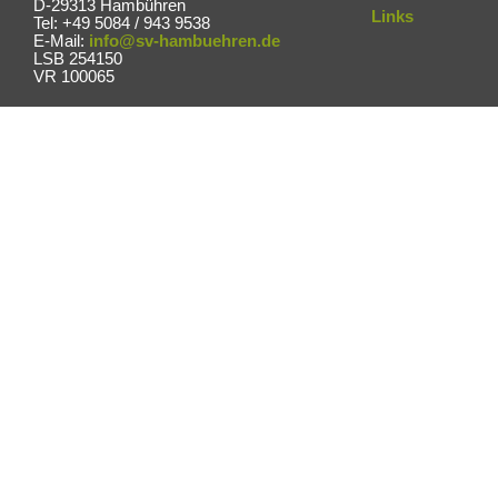
D-29313 Hambühren
Links
Tel: +49 5084 / 943 9538
E-Mail:
info@sv-hambuehren.de
LSB 254150
VR 100065