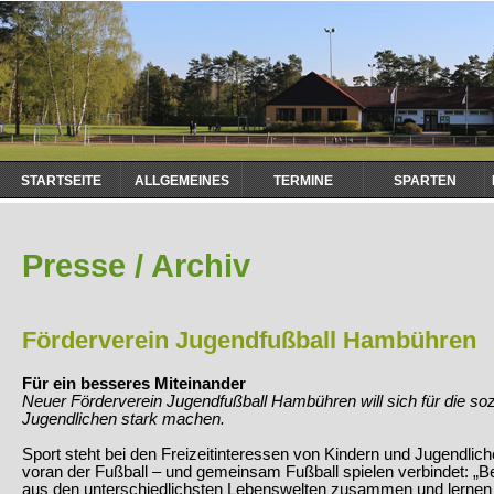
Navigation
STARTSEITE
ALLGEMEINES
TERMINE
SPARTEN
überspringen
Presse / Archiv
Förderverein Jugendfußball Hambühren
Für ein besseres Miteinander
Neuer Förderverein Jugendfußball Hambühren will sich für die sozi
Jugendlichen stark machen.
Sport steht bei den Freizeitinteressen von Kindern und Jugendlic
voran der Fußball – und gemeinsam Fußball spielen verbindet: „
aus den unterschiedlichsten Lebenswelten zusammen und lernen mi