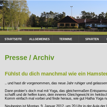
Navigation
STARTSEITE
ALLGEMEINES
TERMINE
SPARTEN
überspringen
Presse / Archiv
Fühlst du dich manchmal wie ein Hamster 
.. und hast dir vorgenommen, das neue Jahr ruhiger und gelass
Dann probier's doch mal mit Yoga, das gleichermaßen Entspannun
schafft und dir helfen kann, dein inneres Gleichgewicht im hektisc
Komm einfach mal vorbei und finde heraus, wie gut Hatha Yoga na
Neubeginn ist Montag, 9. Januar 2012, um 20 Uhr in der Aula de