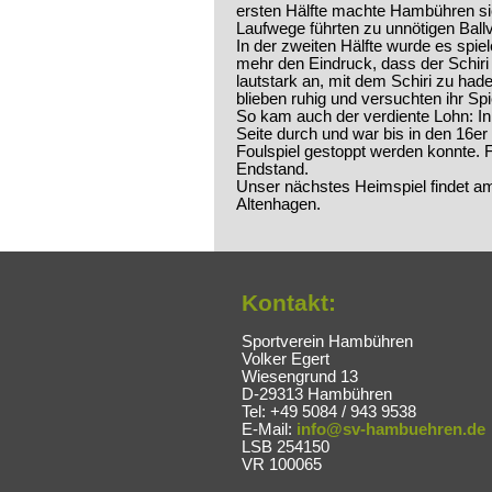
ersten Hälfte machte Hambühren si
Laufwege führten zu unnötigen Ballv
In der zweiten Hälfte wurde es spie
mehr den Eindruck, dass der Schiri 
lautstark an, mit dem Schiri zu had
blieben ruhig und versuchten ihr Sp
So kam auch der verdiente Lohn: In 
Seite durch und war bis in den 16e
Foulspiel gestoppt werden konnte. F
Endstand.
Unser nächstes Heimspiel findet am
Altenhagen.
Kontakt:
Sportverein Hambühren
Volker Egert
Wiesengrund 13
D-29313 Hambühren
Tel: +49 5084 / 943 9538
E-Mail:
info@sv-hambuehren.de
LSB 254150
VR 100065