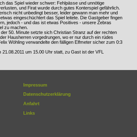
ch das Spiel wieder schwer: Fehlpässe und unnötige
erlusten, und Firat wurde durch gutes Konterspiel gefährlich.
lerisch nicht unbedingt besser, leider gewann man mehr und
etwas eingeschüchtert das Spiel leitete. Die Gastgeber fingen
ern, jedoch - und das ist etwas Positives - unsere Zebras
iel zu machen.
der 50. Minute setzte sich Christian Stranz auf der rechten
r der Hausherren vorgedrungen, wo er nur durch ein rüdes
elix Wöhling verwandelte den fälligen Elfmeter sicher zum 0:3
 21.08.2011 um 15.00 Uhr statt, zu Gast ist der VFL
Impressum
Datenschutzerklärung
Anfahrt
Links