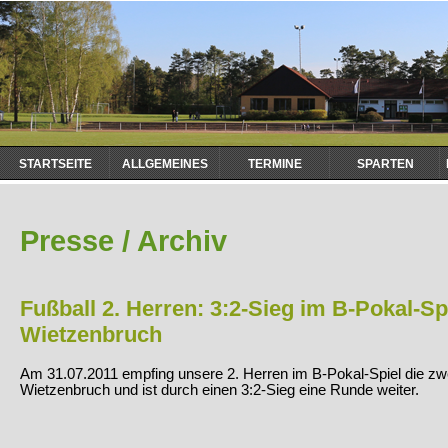
Navigation
STARTSEITE
ALLGEMEINES
TERMINE
SPARTEN
überspringen
Presse / Archiv
Fußball 2. Herren: 3:2-Sieg im B-Pokal-Sp
Wietzenbruch
Am 31.07.2011 empfing unsere 2. Herren im B-Pokal-Spiel die z
Wietzenbruch und ist durch einen 3:2-Sieg eine Runde weiter.