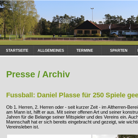
Navigation
STARTSEITE
ALLGEMEINES
TERMINE
SPARTEN
überspringen
Presse / Archiv
Fussball: Daniel Plasse für 250 Spiele ge
Ob 1. Herren, 2. Herren oder - seit kurzer Zeit - im Altherren-Berei
am Mann ist, hilft er aus. Mit seiner offenen Art und seiner konstruk
Jahren für die Belange seiner Mitspieler und des Vereins ein. Auch
Mannschaft hat er sich bereits eingebracht und gezeigt, wie wicht
Vereinsleben ist.