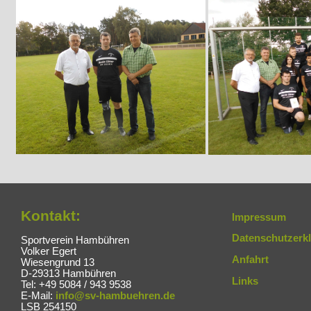
Kontakt:
Impressum
Datenschutzerk
Sportverein Hambühren
Volker Egert
Anfahrt
Wiesengrund 13
D-29313 Hambühren
Links
Tel: +49 5084 / 943 9538
E-Mail:
info@sv-hambuehren.de
LSB 254150