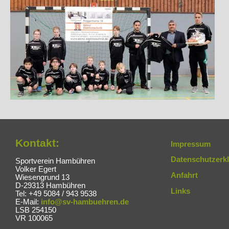
Kontakt:
Impressum
Datenschutzerk
Sportverein Hambühren
Volker Egert
Anfahrt
Wiesengrund 13
D-29313 Hambühren
Links
Tel: +49 5084 / 943 9538
E-Mail:
info@sv-hambuehren.de
LSB 254150
VR 100065