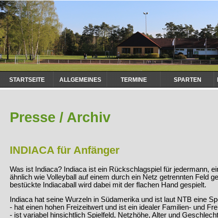
Navigation
STARTSEITE
ALLGEMEINES
TERMINE
SPARTEN
überspringen
Presse / Archiv
INDIACA für Anfänger
Was ist Indiaca? Indiaca ist ein Rückschlagspiel für jedermann, e
ähnlich wie Volleyball auf einem durch ein Netz getrennten Feld ge
bestückte Indiacaball wird dabei mit der flachen Hand gespielt.
Indiaca hat seine Wurzeln in Südamerika und ist laut NTB eine Spo
- hat einen hohen Freizeitwert und ist ein idealer Familien- und Fre
- ist variabel hinsichtlich Spielfeld, Netzhöhe, Alter und Geschlech