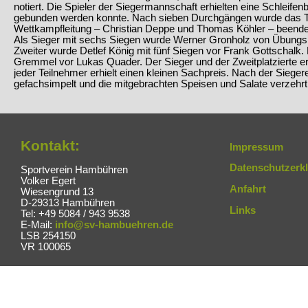
notiert. Die Spieler der Siegermannschaft erhielten eine Schleife
gebunden werden konnte. Nach sieben Durchgängen wurde das Tu
Wettkampfleitung – Christian Deppe und Thomas Köhler – beende
Als Sieger mit sechs Siegen wurde Werner Gronholz von Übungsle
Zweiter wurde Detlef König mit fünf Siegen vor Frank Gottschalk. 
Gremmel vor Lukas Quader. Der Sieger und der Zweitplatzierte er
jeder Teilnehmer erhielt einen kleinen Sachpreis. Nach der Siege
gefachsimpelt und die mitgebrachten Speisen und Salate verzehrt
Kontakt:
Impressum
Datenschutzerk
Sportverein Hambühren
Volker Egert
Anfahrt
Wiesengrund 13
D-29313 Hambühren
Links
Tel: +49 5084 / 943 9538
E-Mail:
info@sv-hambuehren.de
LSB 254150
VR 100065