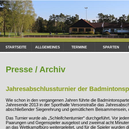
Navigation
STARTSEITE
ALLGEMEINES
TERMINE
SPARTEN
überspringen
Presse / Archiv
Jahresabschlussturnier der Badmintonsp
Wie schon in den vergangenen Jahren führte die Badmintonspa
Jahresende 2013 in der Sporthalle Versonstraße das Jahresabsch
abschließender Siegerehrung und gemütlichem Beisammensein, 
Das Turnier wurde als „Schleifchenturnier“ durchgeführt. Vor je
Paarungen und Gegenspieler ausgelost und zweimal acht Minuten
an das Wettkampfbüro weitergeleitet, und für die Spieler wurden 