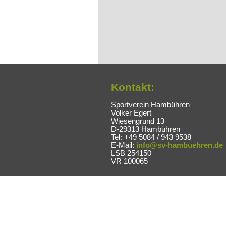
Kontakt:
Sportverein Hambühren
Volker Egert
Wiesengrund 13
D-29313 Hambühren
Tel: +49 5084 / 943 9538
E-Mail:
info@sv-hambuehren.de
LSB 254150
VR 100065