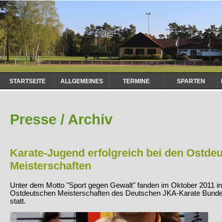
Navigation
STARTSEITE
ALLGEMEINES
TERMINE
SPARTEN
überspringen
Presse / Archiv
Karate-Jugend erfolgreich bei den Ostde
Meisterschaften
Unter dem Motto "Sport gegen Gewalt" fanden im Oktober 2011 in
Ostdeutschen Meisterschaften des Deutschen JKA-Karate Bund
statt.