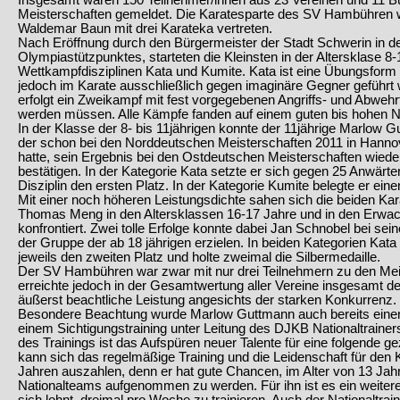
Insgesamt waren 150 Teilnehmer/innen aus 23 Vereinen und 11 Bu
Meisterschaften gemeldet. Die Karatesparte des SV Hambühren wa
Waldemar Baun mit drei Karateka vertreten.
Nach Eröffnung durch den Bürgermeister der Stadt Schwerin in de
Olympiastützpunktes, starteten die Kleinsten in der Altersklase 8-
Wettkampfdisziplinen Kata und Kumite. Kata ist eine Übungsform a
jedoch im Karate ausschließlich gegen imaginäre Gegner geführt
erfolgt ein Zweikampf mit fest vorgegebenen Angriffs- und Abweh
werden müssen. Alle Kämpfe fanden auf einem guten bis hohen Ni
In der Klasse der 8- bis 11jährigen konnte der 11jährige Marlo
der schon bei den Norddeutschen Meisterschaften 2011 in Hannov
hatte, sein Ergebnis bei den Ostdeutschen Meisterschaften wiede
bestätigen. In der Kategorie Kata setzte er sich gegen 25 Anwärte
Disziplin den ersten Platz. In der Kategorie Kumite belegte er einen
Mit einer noch höheren Leistungsdichte sahen sich die beiden Ka
Thomas Meng in den Altersklassen 16-17 Jahre und in den Erwa
konfrontiert. Zwei tolle Erfolge konnte dabei Jan Schnobel bei sei
der Gruppe der ab 18 jährigen erzielen. In beiden Kategorien Kat
jeweils den zweiten Platz und holte zweimal die Silbermedaille.
Der SV Hambühren war zwar mit nur drei Teilnehmern zu den Meis
erreichte jedoch in der Gesamtwertung aller Vereine insgesamt den
äußerst beachtliche Leistung angesichts der starken Konkurrenz.
Besondere Beachtung wurde Marlow Guttmann auch bereits einen
einem Sichtigungstraining unter Leitung des DJKB Nationaltrainer
des Trainings ist das Aufspüren neuer Talente für eine folgende g
kann sich das regelmäßige Training und die Leidenschaft für den K
Jahren auszahlen, denn er hat gute Chancen, im Alter von 13 Ja
Nationalteams aufgenommen zu werden. Für ihn ist es ein weiteres