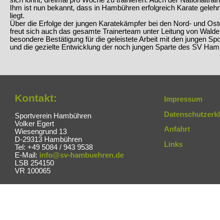
sich lohnt, dreimal pro Woche zu trainieren. Auch der Nationaltrai
Ihm ist nun bekannt, dass in Hambühren erfolgreich Karate gele
liegt.
Über die Erfolge der jungen Karatekämpfer bei den Nord- und Os
freut sich auch das gesamte Trainerteam unter Leitung von Walde
besondere Bestätigung für die geleistete Arbeit mit den jungen Spo
und die gezielte Entwicklung der noch jungen Sparte des SV Ham
Kontakt:
Impressum
Datenschutzerk
Sportverein Hambühren
Volker Egert
Anfahrt
Wiesengrund 13
D-29313 Hambühren
Links
Tel: +49 5084 / 943 9538
E-Mail:
info@sv-hambuehren.de
LSB 254150
VR 100065