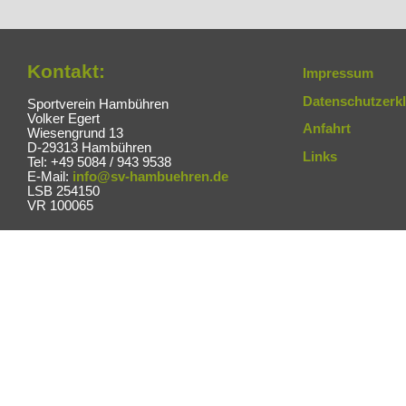
Kontakt:
Impressum
Datenschutzerk
Sportverein Hambühren
Volker Egert
Anfahrt
Wiesengrund 13
D-29313 Hambühren
Links
Tel: +49 5084 / 943 9538
E-Mail:
info@sv-hambuehren.de
LSB 254150
VR 100065