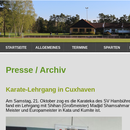
Navigation
STARTSEITE
ALLGEMEINES
TERMINE
SPARTEN
überspringen
Presse / Archiv
Karate-Lehrgang in Cuxhaven
Am Samstag, 21. Oktober zog es die Karateka des SV Hambühre
fand ein Lehrgang mit Shihan (Großmeister) Madjid Shamsahmar s
Meister und Europameister in Kata und Kumite ist.