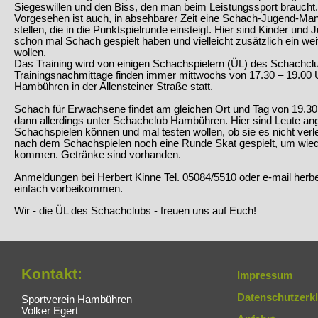
Siegeswillen und den Biss, den man beim Leistungssport braucht.
Vorgesehen ist auch, in absehbarer Zeit eine Schach-Jugend-Man
stellen, die in die Punktspielrunde einsteigt. Hier sind Kinder un
schon mal Schach gespielt haben und vielleicht zusätzlich ein w
wollen.
Das Training wird von einigen Schachspielern (ÜL) des Schachcl
Trainingsnachmittage finden immer mittwochs von 17.30 – 19.00
Hambühren in der Allensteiner Straße statt.
Schach für Erwachsene findet am gleichen Ort und Tag von 19.30 –
dann allerdings unter Schachclub Hambühren. Hier sind Leute an
Schachspielen können und mal testen wollen, ob sie es nicht verl
nach dem Schachspielen noch eine Runde Skat gespielt, um wied
kommen. Getränke sind vorhanden.
Anmeldungen bei Herbert Kinne Tel. 05084/5510 oder e-mail herbe
einfach vorbeikommen.
Wir - die ÜL des Schachclubs - freuen uns auf Euch!
Kontakt:
Impressum
Datenschutzerk
Sportverein Hambühren
Volker Egert