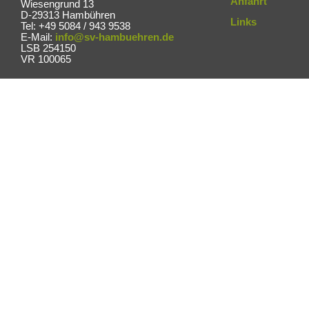
Anfahrt
Wiesengrund 13
D-29313 Hambühren
Links
Tel: +49 5084 / 943 9538
E-Mail:
info@sv-hambuehren.de
LSB 254150
VR 100065