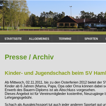
Navigation
STARTSEITE
ALLGEMEINES
TERMINE
SPARTEN
überspringen
Presse / Archiv
Kinder- und Jugendschach beim SV Ham
Ab Mittwoch, 02.11.2011, bis zu den Osterferien 2012 bietet der
Kinder ab 6 Jahren (Mama, Papa, Opa oder Oma können dabei se
Erwerb des Bauern-Diploms ist als Abschluss vorgesehen.
Dieses Angebot ist für Vereinsmitglieder kostenfrei, Neuzugänge 
Lehrgangsgebühr.
Schach als Ausgleichssport tut auch jeder anderen Sportart gut un