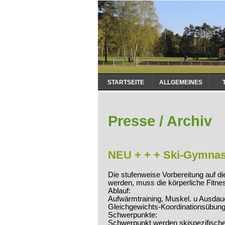
Navigation
STARTSEITE
ALLGEMEINES
überspringen
Presse / Archiv
NEU + + + Ski-Gymnast
Die stufenweise Vorbereitung auf d
werden, muss die körperliche Fitn
Ablauf:
Aufwärmtraining, Muskel. u Ausdauer
Gleichgewichts-Koordinationsübun
Schwerpunkte:
Schwerpunkt werden skispezifische 