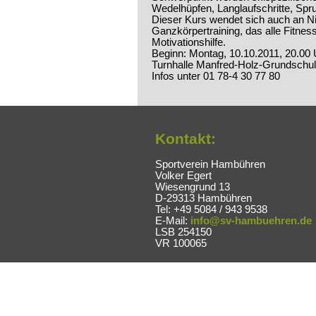
Wedelhüpfen, Langlaufschritte, Spr
Dieser Kurs wendet sich auch an Nic
Ganzkörpertraining, das alle Fitnes
Motivationshilfe.
Beginn: Montag, 10.10.2011, 20.00 
Turnhalle Manfred-Holz-Grundschu
Infos unter 01 78-4 30 77 80
Kontakt:
Sportverein Hambühren
Volker Egert
Wiesengrund 13
D-29313 Hambühren
Tel: +49 5084 / 943 9538
E-Mail:
info@sv-hambuehren.de
LSB 254150
VR 100065