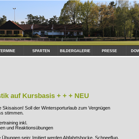
TERMINE
SPARTEN
BILDERGALERIE
PRESSE
DO
ik auf Kursbasis + + + NEU
ie Skisaison! Soll der Wintersporturlaub zum Vergnügen
ess stimmen.
training inkl.
gen und Reaktionsübungen
Übungen sein: Imitiert werden Abfahrtshocke, Schneeflug,