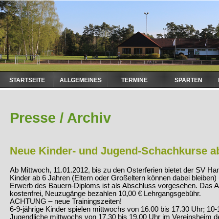
Navigation
STARTSEITE
ALLGEMEINES
TERMINE
SPARTEN
überspringen
Presse / Archiv
Neue Kinder- und Jugend-Schachkurse ab
Ab Mittwoch, 11.01.2012, bis zu den Osterferien bietet der SV H
Kinder ab 6 Jahren (Eltern oder Großeltern können dabei bleiben)
Erwerb des Bauern-Diploms ist als Abschluss vorgesehen. Das Ang
kostenfrei, Neuzugänge bezahlen 10,00 € Lehrgangsgebühr.
ACHTUNG – neue Trainingszeiten!
6-9-jährige Kinder spielen mittwochs von 16.00 bis 17.30 Uhr; 10-
Jugendliche mittwochs von 17.30 bis 19.00 Uhr im Vereinsheim