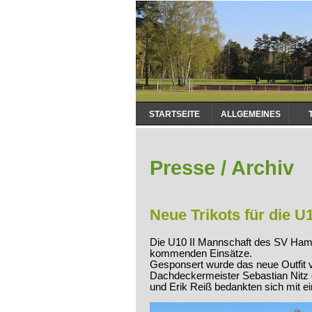
Navigation
STARTSEITE
ALLGEMEINES
überspringen
Presse / Archiv
Neue Trikots für die U
Die U10 II Mannschaft des SV Hambü
kommenden Einsätze.
Gesponsert wurde das neue Outfit 
Dachdeckermeister Sebastian Nitz d
und Erik Reiß bedankten sich mit e