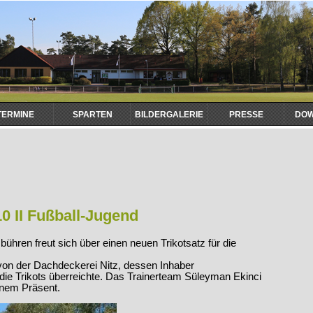
TERMINE
SPARTEN
BILDERGALERIE
PRESSE
DO
10 II Fußball-Jugend
hren freut sich über einen neuen Trikotsatz für die
von der Dachdeckerei Nitz, dessen Inhaber
ie Trikots überreichte. Das Trainerteam Süleyman Ekinci
inem Präsent.