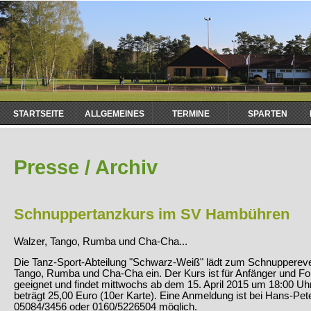
Navigation
STARTSEITE
ALLGEMEINES
TERMINE
SPARTEN
überspringen
Presse / Archiv
Schnuppertanzkurs im SV Hambühren
Walzer, Tango, Rumba und Cha-Cha...
Die Tanz-Sport-Abteilung "Schwarz-Weiß" lädt zum Schnuppereve
Tango, Rumba und Cha-Cha ein. Der Kurs ist für Anfänger und Fo
geeignet und findet mittwochs ab dem 15. April 2015 um 18:00 Uhr
beträgt 25,00 Euro (10er Karte). Eine Anmeldung ist bei Hans-Pet
05084/3456 oder 0160/5226504 möglich.