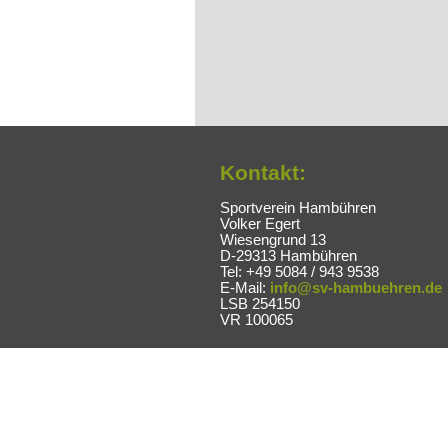
Kontakt:
Sportverein Hambühren
Volker Egert
Wiesengrund 13
D-29313 Hambühren
Tel: +49 5084 / 943 9538
E-Mail:
info@sv-hambuehren.de
LSB 254150
VR 100065