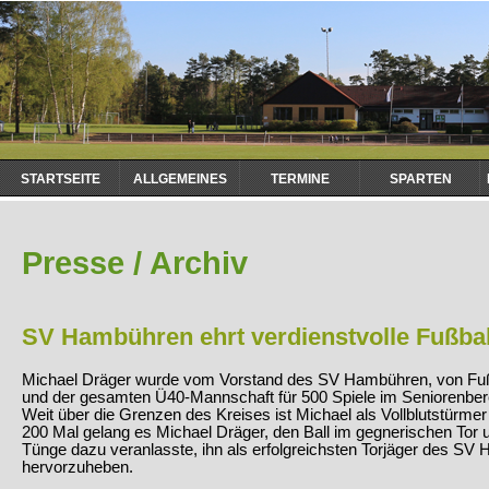
Navigation
STARTSEITE
ALLGEMEINES
TERMINE
SPARTEN
überspringen
Presse / Archiv
SV Hambühren ehrt verdienstvolle Fußbal
Michael Dräger wurde vom Vorstand des SV Hambühren, von Fußb
und der gesamten Ü40-Mannschaft für 500 Spiele im Seniorenber
Weit über die Grenzen des Kreises ist Michael als Vollblutstürme
200 Mal gelang es Michael Dräger, den Ball im gegnerischen Tor
Tünge dazu veranlasste, ihn als erfolgreichsten Torjäger des SV
hervorzuheben.