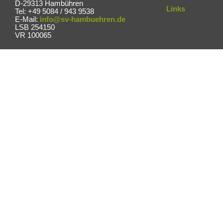
D-29313 Hambühren
Links
Tel: +49 5084 / 943 9538
E-Mail:
info@sv-hambuehren.de
LSB 254150
VR 100065