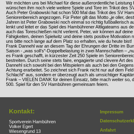
Wir möchten uns bei Michael für diese außerordentliche Leistung
wünschen ihm noch viele weitere Spiele und Tore im Trikot des 
Auch Peter Grabowski hat schon 500 Mal das Trikot des SV Hamb
Seniorenbereich angezogen. Für Peter gilt das Motto „je oller, desto
Jahren ist Peter Grabowski noch einmal so richtig fußballerisch auf
lenkt und leitet er das Spiel des Hambührener Altligateams aus d
auch das Toreschießen nicht verlernt. Peter, wir können auf dein
Fähigkeiten, deinen Spielwitz und deine stets positive Motivation n
uns bitte noch lange auf dem Platz so erhalten, wie du heute bist!
Frank Dannehl war an diesem Tag der Ehrungen der Dritte im Bun
Saison - „was soll’s“-Doppelbelastung in zwei Mannschaften – „nur
es Frank geschafft, in kürzester Zeit 250 Spiele im Seniorenber
bestreiten. Durch seine stets faire, engagierte und clevere Art des
Dannehl sich sowohl bei den Mitspielern als auch bei den Gegens
Achtung erarbeitet. So zeichnet sich Frank nicht nur auf dem Feld
Schlacht“ aus, sondern er überzeugt auch als umsichtiger Kapitä
Frank – VIELEN DANK für deinen Einsatz, bitte mach weiter so, 
500. Spiel für den SV Hambühren gemeinsam feiern.
Kontakt:
Impressum
Datenschutzerk
Sportverein Hambühren
Volker Egert
Anfahrt
Wiesengrund 13