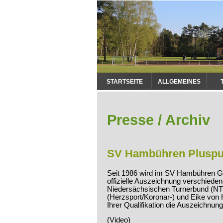
Navigation
STARTSEITE
ALLGEMEINES
überspringen
Presse / Archiv
SV Hambühren Pluspu
Seit 1986 wird im SV Hambühren Ge
offizielle Auszeichnung verschied
Niedersächsischen Turnerbund (NT
(Herzsport/Koronar-) und Eike von 
Ihrer Qualifikation die Auszeichnu
(Video)