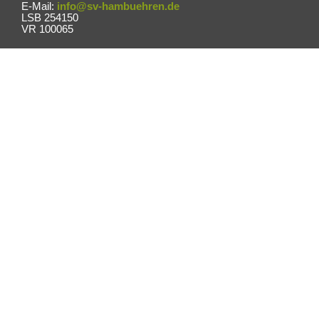
E-Mail:
info@sv-hambuehren.de
LSB 254150
VR 100065