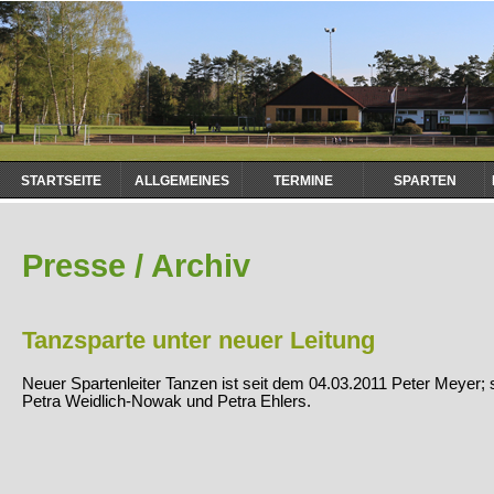
Navigation
STARTSEITE
ALLGEMEINES
TERMINE
SPARTEN
überspringen
Presse / Archiv
Tanzsparte unter neuer Leitung
Neuer Spartenleiter Tanzen ist seit dem 04.03.2011 Peter Meyer; s
Petra Weidlich-Nowak und Petra Ehlers.