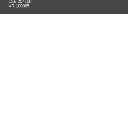
LSB 254150
VR 100065