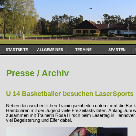
Navigation
STARTSEITE
ALLGEMEINES
TERMINE
SPARTEN
überspringen
Presse / Archiv
U 14 Basketballer besuchen LaserSports
Neben den wöchentlichen Trainingseinheiten unternimmt die Bask
Hambühren mit der Jugend viele Freizeitaktivitäten. Anfang Juni 
zusammen mit Trainerin Rosa Hirsch beim Lasertag in Hannover.
viel Begeisterung und Eifer dabei.