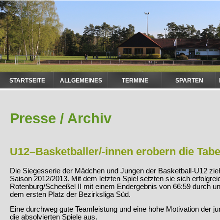
Navigation
STARTSEITE
ALLGEMEINES
TERMINE
SPARTEN
überspringen
Presse / Archiv
U12–Basketballer/-innen erobern die Tabe
Die Siegesserie der Mädchen und Jungen der Basketball-U12 zieht
Saison 2012/2013. Mit dem letzten Spiel setzten sie sich erfolg
Rotenburg/Scheeßel II mit einem Endergebnis von 66:59 durch und
dem ersten Platz der Bezirksliga Süd.
Eine durchweg gute Teamleistung und eine hohe Motivation der ju
die absolvierten Spiele aus.