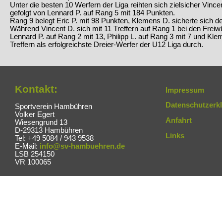
Unter die besten 10 Werfern der Liga reihten sich zielsicher Vince
gefolgt von Lennard P. auf Rang 5 mit 184 Punkten.
Rang 9 belegt Eric P. mit 98 Punkten, Klemens D. sicherte sich de
Während Vincent D. sich mit 11 Treffern auf Rang 1 bei den Freiwü
Lennard P. auf Rang 2 mit 13, Philipp L. auf Rang 3 mit 7 und Kle
Treffern als erfolgreichste Dreier-Werfer der U12 Liga durch.
Kontakt:
Impressum
Datenschutzerk
Sportverein Hambühren
Volker Egert
Anfahrt
Wiesengrund 13
D-29313 Hambühren
Links
Tel: +49 5084 / 943 9538
E-Mail:
info@sv-hambuehren.de
LSB 254150
VR 100065